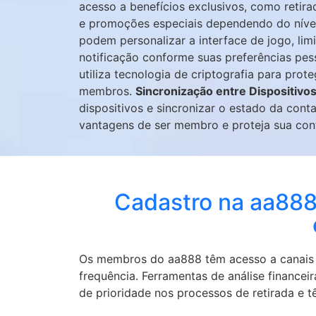
acesso a benefícios exclusivos, como retir
e promoções especiais dependendo do níve
podem personalizar a interface de jogo, lim
notificação conforme suas preferências pes
utiliza tecnologia de criptografia para prot
membros.
Sincronização entre Dispositivos
dispositivos e sincronizar o estado da cont
vantagens de ser membro e proteja sua con
Cadastro na aa888
Os membros do aa888 têm acesso a canais d
frequência. Ferramentas de análise financ
de prioridade nos processos de retirada e t