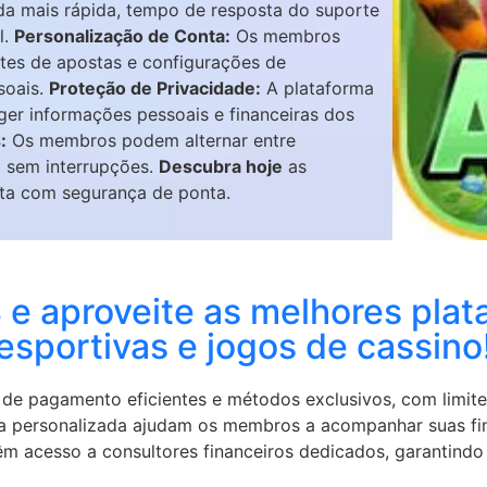
ada mais rápida, tempo de resposta do suporte
l.
Personalização de Conta:
Os membros
ites de apostas e configurações de
soais.
Proteção de Privacidade:
A plataforma
eger informações pessoais e financeiras dos
:
Os membros podem alternar entre
a sem interrupções.
Descubra hoje
as
ta com segurança de ponta.
 e aproveite as melhores plat
esportivas e jogos de cassino
e pagamento eficientes e métodos exclusivos, com limites
eira personalizada ajudam os membros a acompanhar suas f
êm acesso a consultores financeiros dedicados, garantindo