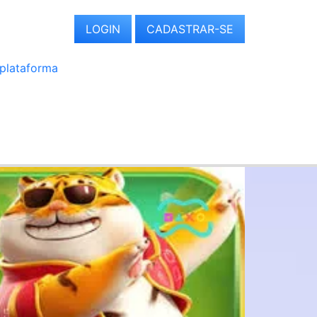
LOGIN
CADASTRAR-SE
plataforma