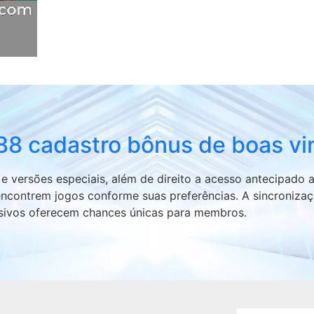
8 cadastro bônus de boas vin
e versões especiais, além de direito a acesso antecipad
contrem jogos conforme suas preferências. A sincronizaç
clusivos oferecem chances únicas para membros.