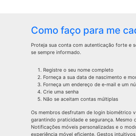
Como faço para me ca
Proteja sua conta com autenticação forte e s
se sempre informado.
Registre o seu nome completo
Forneça a sua data de nascimento e mo
Forneça um endereço de e-mail e um núm
Crie uma senha
Não se aceitam contas múltiplas
Os membros desfrutam de login biométrico via
garantindo praticidade e segurança. Mesmo o
Notificações móveis personalizadas e o mod
experiência móvel eficiente. Gestos intuitivo